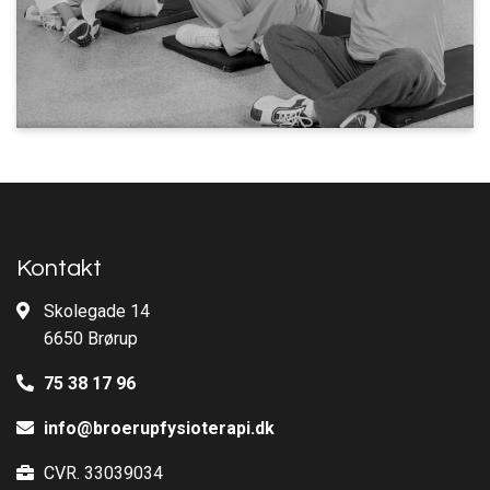
Kontakt
Skolegade 14
6650 Brørup
75 38 17 96
info@broerupfysioterapi.dk
CVR. 33039034